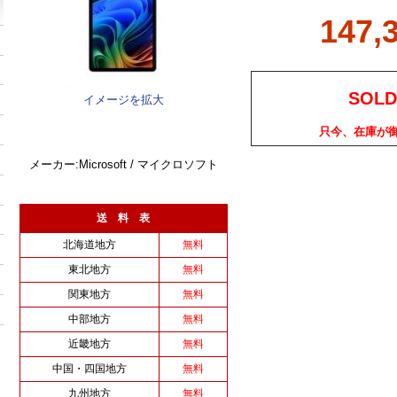
147,
SOLD
イメージを拡大
只今、在庫が
メーカー:Microsoft / マイクロソフト
送 料 表
北海道地方
無料
東北地方
無料
関東地方
無料
中部地方
無料
近畿地方
無料
中国・四国地方
無料
九州地方
無料