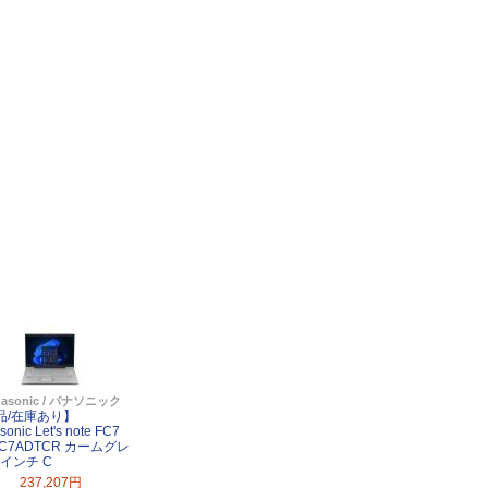
nasonic / パナソニック
品/在庫あり】
onic Let's note FC7
FC7ADTCR カームグレ
4インチ C
237,207円