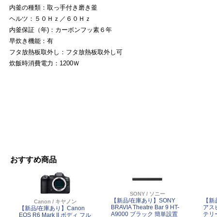
内釜の種類：取っ手付き磨き釜
ヘルツ：５０Ｈｚ／６０Ｈｚ
内釜保証（年)：カーボンフッ素６年
早炊き機能：有
フタ放熱板取外し：フタ放熱板取外し可
炊飯時消費電力：1200Ｗ
おすすめ商品
SONY / ソニー
【新品/在庫あり】SONY
【新
Canon / キヤノン
BRAVIA Theatre Bar 9 HT-
アスピ
【新品/在庫あり】Canon
A9000 ブラック 簡単設置
テリ
EOS R6 Mark II ボディ フル