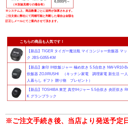
6,000円～
（※別途見積りの場合有）
※システム上、商品数量ごとに送料が加算されます。
ご注文後に弊社にて同梱可能と判断した場合は金額を
訂正しメールにてご案内させて頂きます。
こちらの商品も人気です！
【新品】TIGER タイガー魔法瓶 マイコンジャー炊飯器 マ
ク JBS-G055-KM
【新品】象印 IH炊飯ジャー 極め炊き 5.5合炊き NW-VR10-
炊飯器 ZOJIRUSHI （キッチン家電 調理家電 新生活 一
人暮らし ギフト 贈り物 プレゼント）
【新品】TOSHIBA 東芝 真空IHジャー 5.5合炊き 炎匠炊き RC
K グランブラック
※ご注文手続き後、当店より発送予定