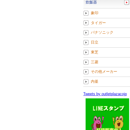
炊飯器
象印
タイガー
パナソニック
日立
東芝
三菱
その他メーカー
内釜
Tweets by outletplazacojp