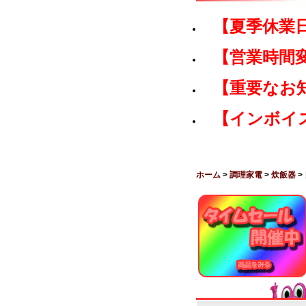
【夏季休業
【営業時間
【重要なお
【インボイ
ホーム
>
調理家電
>
炊飯器
>