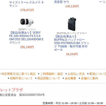
高音質 サウ
ー 
サイズミラーレスカメラ キ
ヤノン
140,116円
278,471円
SONY / ソニー
【新品/在庫あり】SONY
BUFFALO / バッファロー
FE 100-400mm F4.5-5.6
【新品/在庫あり】
GM OSS SEL100400GM E
BUFFALO バッファロー
マウント
SSD-PGT960U3-BA ブラッ
ク TV録画・取付可能 外付
291,240円
ポータ
16,243円
特定商取引法に基づく表記
ご利用規約・規定
お支払い方法
配送につい
初期不良について
商品買取について
会社概要
店舗のご案内
トレットプラザ
安委員会 第301030007354号
営業時間：平日 11:00～19:30 / 土日祝 11:00～18:30 