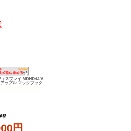
意
naディスプレイ MDHD4J/A
デル アップル マックブック
価格
000円