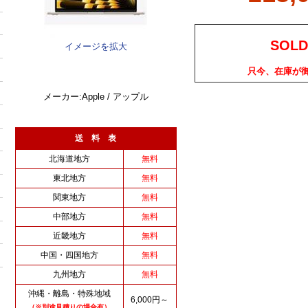
SOLD
イメージを拡大
只今、在庫が
メーカー:Apple / アップル
送 料 表
北海道地方
無料
東北地方
無料
関東地方
無料
中部地方
無料
近畿地方
無料
中国・四国地方
無料
九州地方
無料
沖縄・離島・特殊地域
6,000円～
（※別途見積りの場合有）