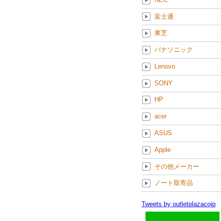
富士通
東芝
パナソニック
Lenovo
SONY
HP
acer
ASUS
Apple
その他メーカー
ノート取寄品
Tweets by outletplazacojp