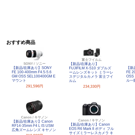
おすすめ商品
富士フイルム
SONY / ソニー
【新品/在庫あり】
【新品/在庫あり】SONY
【新
FUJIFILM X-S10 ダブルズ
FE 100-400mm F4.5-5.6
FE 2
ームレンズキット ミラーレ
GM OSS SEL100400GM E
OSS
スデジタルカメラ 富士フイ
マウント
ル一
ルム
291,596円
234,330円
Canon / キヤノン
Canon / キヤノン
【新品/在庫あり】Canon
【新品/在庫あり】Canon
RF14-35mm F4 L IS USM
EOS R6 Mark II ボディ フル
広角ズームレンズ キヤノン
サイズミラーレスカメラ キ