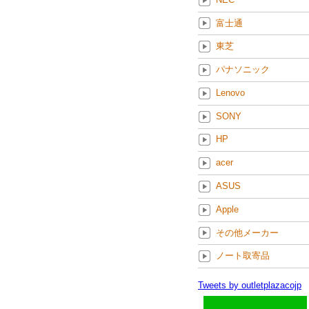
富士通
東芝
パナソニック
Lenovo
SONY
HP
acer
ASUS
Apple
その他メーカー
ノート取寄品
Tweets by outletplazacojp