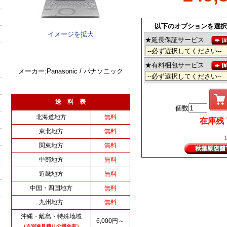
以下のオプションを選択
イメージを拡大
★延長保証サービス
★有料梱包サービス
メーカー:Panasonic / パナソニック
送 料 表
個数
北海道地方
無料
在庫残 7 
東北地方
無料
関東地方
無料
中部地方
無料
近畿地方
無料
中国・四国地方
無料
九州地方
無料
沖縄・離島・特殊地域
6,000円～
（※別途見積りの場合有）