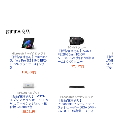
おすすめ商品
SONY / ソニー
【新品/在庫あり】SONY
Microsoft / マイクロソフト
FE 28-70mm F2 GM
【新品/在庫あり】Microsoft
【新
SEL2870GM 大口径標準ズ
Surface Pro 第11世代 EP2-
LAVI
ームレンズ ソニー
19224 プラチナ 13インチ
S13
392,812円
Sn
プル 
156,566円
EPSON / エプソン
【新品/在庫あり】EPSON
Panasonic / パナソニック
エプソン カラリオ EP-817A
【新品/在庫あり】
A4カラーインクジェット複
Panasonic ブルーレイディ
合機 Colorio 6色
スクレコーダー DIGA DMR-
2W103 HDD容量1TB ディ
25,221円