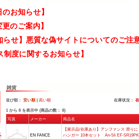
日のお知らせ】
変更のご案内】
知らせ】悪質な偽サイトについてのご注
ス制度に関するお知らせ】
雑貨
並び順：
安い順
|
高い順
在庫状況：
1
から
8
を表示中 (商品の数：
8
)
写真
メーカー
商品名
【展示品/在庫あり】アンファンス 滑りに
EN FANCE
ハンガー 10本セット An-Sli EF-SR19PK