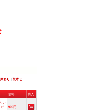
意
在庫あり
|
取寄せ
価格
購入
くい
 ピ
900円