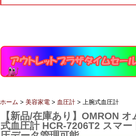
ホーム
>
美容家電
>
血圧計
> 上腕式血圧計
【新品/在庫あり】OMRON オ
式血圧計 HCR-7206T2 ス
圧データ管理可能