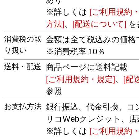
※詳しくは
[ご利用規約・
方法]
、
[配送について]
を
消費税の取
金額は全て税込みの価格
り扱い
※消費税率 10％
送料・配送
商品ページに送料記載
[ご利用規約・規定]
、
[配
参照
お支払方法
銀行振込、代金引換、コ
リコWebクレジット、店
※詳しくは
[ご利用規約・