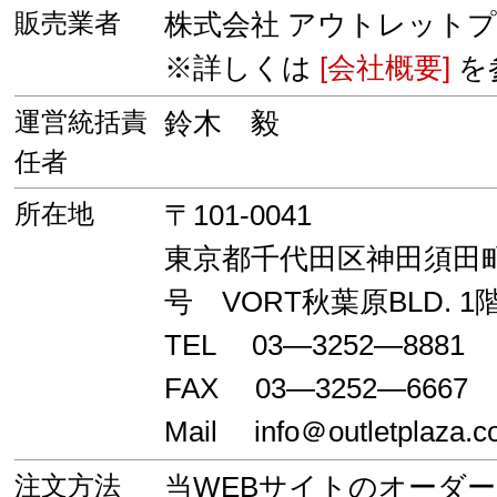
販売業者
株式会社 アウトレット
※詳しくは
[会社概要]
を
運営統括責
鈴木 毅
任者
所在地
〒101-0041
東京都千代田区神田須田町
号 VORT秋葉原BLD. 1
TEL 03―3252―8881
FAX 03―3252―6667
Mail info＠outletplaza.co
注文方法
当WEBサイトのオーダ