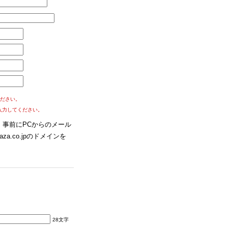
ださい。
入力してください。
事前にPCからのメール
za.co.jpのドメインを
28文字