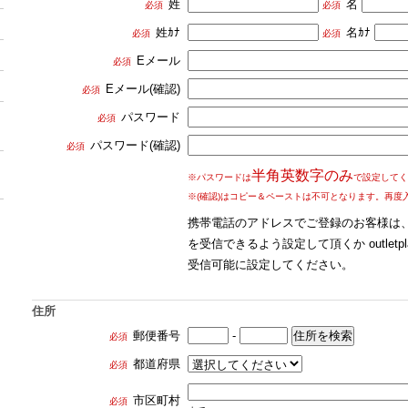
姓
名
必須
必須
姓ｶﾅ
名ｶﾅ
必須
必須
Eメール
必須
Eメール(確認)
必須
パスワード
必須
パスワード(確認)
必須
半角英数字のみ
※パスワードは
で設定してく
※(確認)はコピー＆ペーストは不可となります。再度
携帯電話のアドレスでご登録のお客様は、
を受信できるよう設定して頂くか outletpla
受信可能に設定してください。
住所
郵便番号
-
必須
都道府県
必須
市区町村
必須