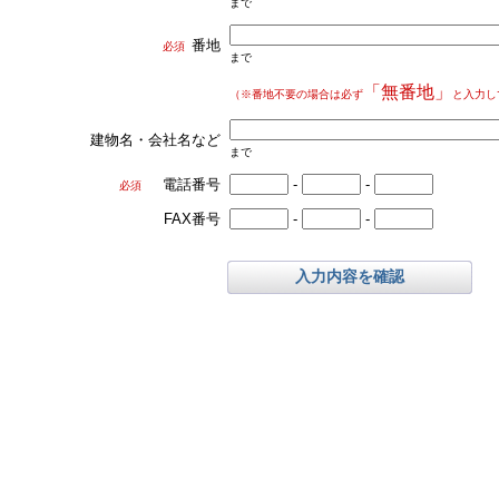
まで
番地
必須
まで
「無番地」
（※番地不要の場合は必ず
と入力し
建物名・会社名など
まで
電話番号
-
-
必須
FAX番号
-
-