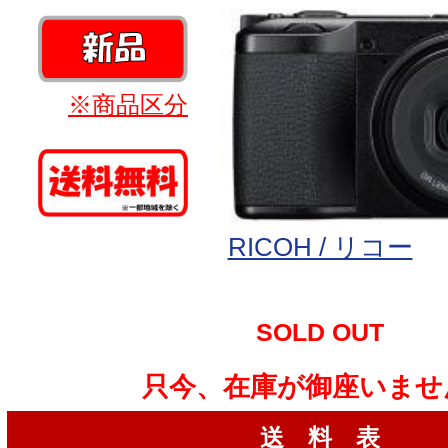
※商品区分
RICOH / リコー
SOLD OUT
只今、在庫が御座いませ
送 料 表