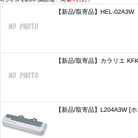
41
から
14
を表示中 (商品の数：
54
)
前へ
1
|
2
|
3
【新品/取寄品】HEL-02A3W
【新品/取寄品】カラリエ KFK-
【新品/取寄品】L204A3W [