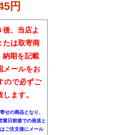
845円
き後、当店よ
または取寄商
・納期を記載
認メールをお
すので必ずご
致します。
寄せの商品となり、
営業日前後での発送と
はご注文後にメール