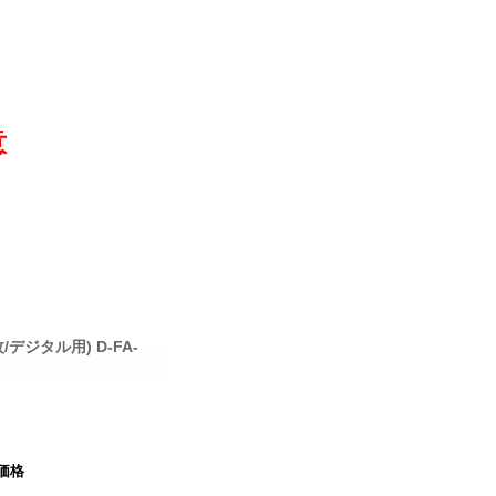
意
/デジタル用) D-FA-
価格