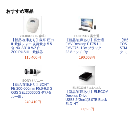
おすすめ商品
ZOJIRUSHI / 象印
FUJITSU / 富士通
【新品/在庫あり】象印 圧力
【新品/在庫あり】富士通
【新
IH炊飯ジャー 炎舞炊き 5.5
FMV Desktop F F75-L1
EOS 
合 NX-AB10-WZ 白
FMVF75L1BA ブラック
ST
ZOJIRUSHI 炊飯器
23.8インチ Ry
ク 
115,400円
190,668円
SONY / ソニー
【新品/在庫あり】SONY
ELECOM / エレコム
FE 200-600mm F5.6-6.3 G
【新品/在庫あり】ELECOM
OSS SEL200600G デジタ
Desktop Drive
ル一眼カ
USB3.2(Gen1)8.0TB Black
240,410円
ELD-HT
30,693円