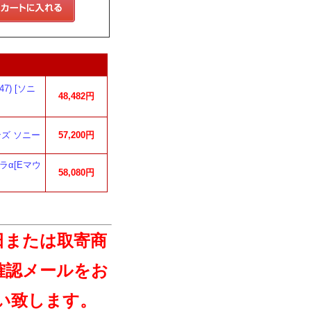
047) [ソニ
48,482円
レンズ ソニー
57,200円
メラα[Eマウ
58,080円
日または取寄商
確認メールをお
い致します。