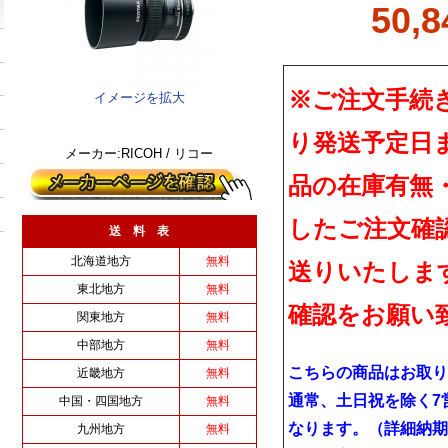
50,
※ご注文手続
イメージを拡大
り発送予定日
メーカー:RICOH / リコー
品の在庫有無
したご注文確
送 料 表
北海道地方
無料
送りいたしま
東北地方
無料
確認をお願い
関東地方
無料
中部地方
無料
こちらの商品はお取り
近畿地方
無料
通常、土日祝を除く7
中国・四国地方
無料
なります。（詳細納期
九州地方
無料