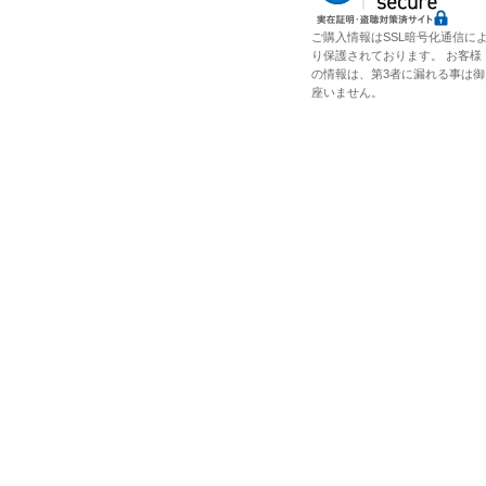
ご購入情報はSSL暗号化通信に
り保護されております。 お客様
の情報は、第3者に漏れる事は御
座いません。