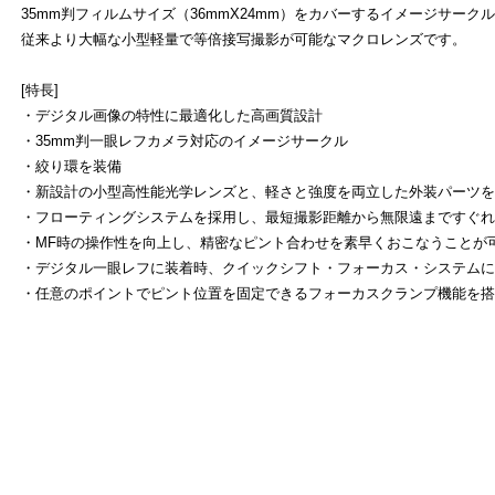
35mm判フィルムサイズ（36mmX24mm）をカバーするイメージサーク
従来より大幅な小型軽量で等倍接写撮影が可能なマクロレンズです。
[特長]
・デジタル画像の特性に最適化した高画質設計
・35mm判一眼レフカメラ対応のイメージサークル
・絞り環を装備
・新設計の小型高性能光学レンズと、軽さと強度を両立した外装パーツを
・フローティングシステムを採用し、最短撮影距離から無限遠まですぐれ
・MF時の操作性を向上し、精密なピント合わせを素早くおこなうことが
・デジタル一眼レフに装着時、クイックシフト・フォーカス・システムに
・任意のポイントでピント位置を固定できるフォーカスクランプ機能を搭