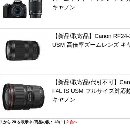
キヤノン
【新品/取寄品】Canon RF24-24
USM 高倍率ズームレンズ キ
【新品/取寄品/代引不可】Canon
F4L IS USM フルサイズ
キヤノン
1
から
20
を表示中 (商品の数：
40
)
1
|
2
次へ