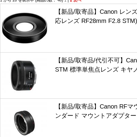
1
から
20
を表示中 (商品の数：
40
)
1
|
2
次へ
【新品/取寄品】Canon レンズフ
応レンズ RF28mm F2.8 ST
【新品/取寄品/代引不可】Canon 
STM 標準単焦点レンズ キヤ
【新品/取寄品】Canon R
ンダード マウントアダプター E