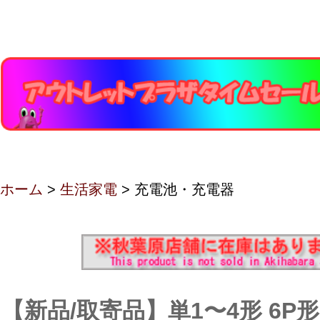
ホーム
>
生活家電
> 充電池・充電器
【新品/取寄品】単1〜4形 6P