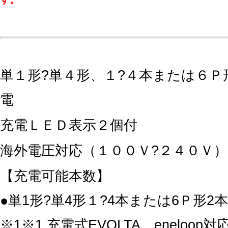
単１形?単４形、１?４本または６Ｐ
電
充電ＬＥＤ表示２個付
海外電圧対応（１００Ｖ?２４０Ｖ）
【充電可能本数】
●単1形?単4形１?4本または6Ｐ形2
※1※1 充電式EVOLTA、eneloop対