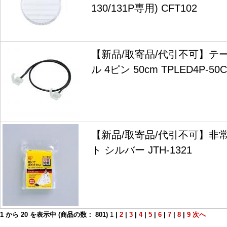
130/131P専用) CFT102
【新品/取寄品/代引不可】テー
ル 4ピン 50cm TPLED4P-50C
【新品/取寄品/代引不可】非
ト シルバー JTH-1321
1
から
20
を表示中 (商品の数：
801
)
1
|
2
|
3
|
4
|
5
|
6
|
7
|
8
|
9
次へ