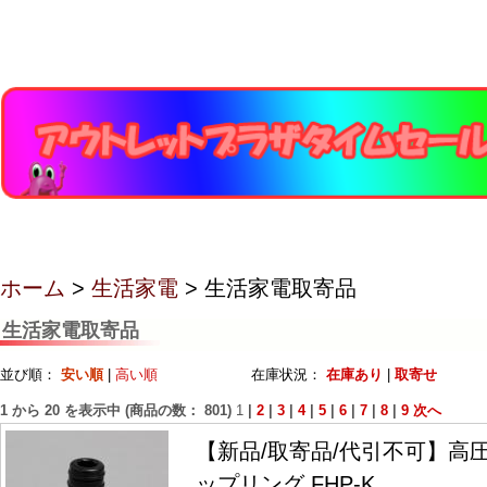
ホーム
>
生活家電
> 生活家電取寄品
生活家電取寄品
並び順：
安い順
|
高い順
在庫状況：
在庫あり
|
取寄せ
1
から
20
を表示中 (商品の数：
801
)
1
|
2
|
3
|
4
|
5
|
6
|
7
|
8
|
9
次へ
【新品/取寄品/代引不可】高
ップリング FHP-K