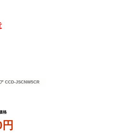
意
CCD-JSCNW5CR
価格
0円