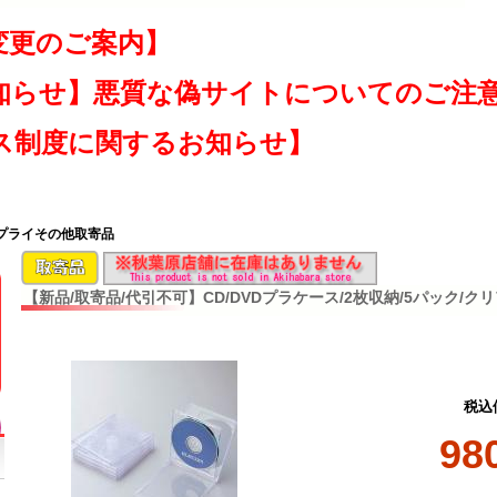
変更のご案内】
知らせ】悪質な偽サイトについてのご注
ス制度に関するお知らせ】
サプライその他取寄品
【新品/取寄品/代引不可】CD/DVDプラケース/2枚収納/5パック/クリア 
税込
98