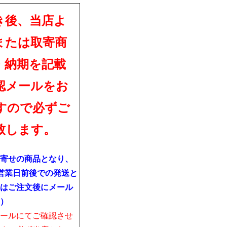
き後、当店よ
または取寄商
・納期を記載
認メールをお
すので必ずご
致します。
寄せの商品となり、
営業日前後での発送と
はご注文後にメール
）
ールにてご確認させ