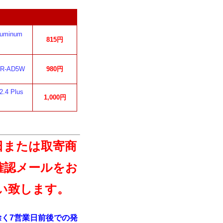
uminum
815円
-AD5W
980円
4 Plus
1,000円
日または取寄商
確認メールをお
い致します。
く7営業日前後での発