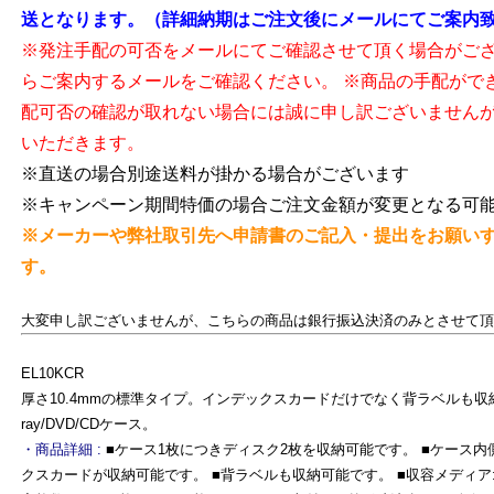
送となります。（詳細納期はご注文後にメールにてご案内
※発注手配の可否をメールにてご確認させて頂く場合がご
らご案内するメールをご確認ください。 ※商品の手配がで
配可否の確認が取れない場合には誠に申し訳ございません
いただきます。
※直送の場合別途送料が掛かる場合がございます
※キャンペーン期間特価の場合ご注文金額が変更となる可
※メーカーや弊社取引先へ申請書のご記入・提出をお願い
す。
大変申し訳ございませんが、こちらの商品は銀行振込決済のみとさせて頂
EL10KCR
よ
厚さ10.4mmの標準タイプ。インデックスカードだけでなく背ラベルも収納
ray/DVD/CDケース。
・商品詳細 :
■ケース1枚につきディスク2枚を収納可能です。 ■ケース
クスカードが収納可能です。 ■背ラベルも収納可能です。 ■収容メディア:Blu-ra