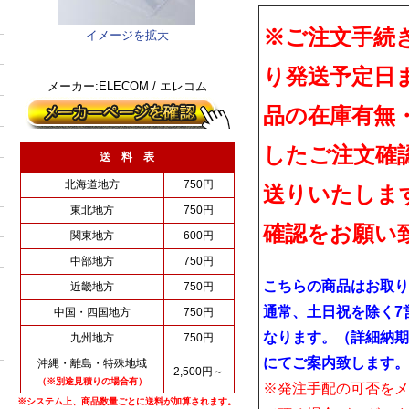
※ご注文手続
イメージを拡大
り発送予定日
メーカー:ELECOM / エレコム
品の在庫有無
したご注文確
送 料 表
北海道地方
750円
送りいたしま
東北地方
750円
確認をお願い
関東地方
600円
中部地方
750円
こちらの商品はお取り
近畿地方
750円
通常、土日祝を除く7
中国・四国地方
750円
なります。（詳細納期
九州地方
750円
にてご案内致します。
沖縄・離島・特殊地域
2,500円～
（※別途見積りの場合有）
※発注手配の可否をメ
※システム上、商品数量ごとに送料が加算されます。