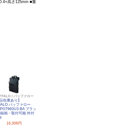
.4×高さ125mm ■重
FFALO / バッファロー
品/在庫あり】
FALO バッファロー
-PGT960U3-BA ブラッ
TV録画・取付可能 外付
タ
16,306円