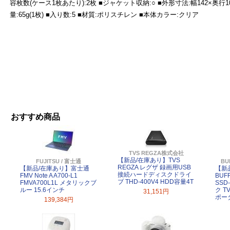
容枚数(ケース1枚あたり):2枚 ■ジャケット収納:○ ■外形寸法:幅142×奥行10
量:65g(1枚) ■入り数:5 ■材質:ポリスチレン ■本体カラー:クリア
おすすめ商品
TVS REGZA株式会社
【新品/在庫あり】TVS
FUJITSU / 富士通
BU
REGZA レグザ 録画用USB
【新品/在庫あり】富士通
【新
接続ハードディスクドライ
FMV Note A A700-L1
BUF
ブ THD-400V4 HDD容量4T
FMVA700L1L メタリックブ
SSD
ルー 15.6インチ
ク 
31,151円
ポー
139,384円