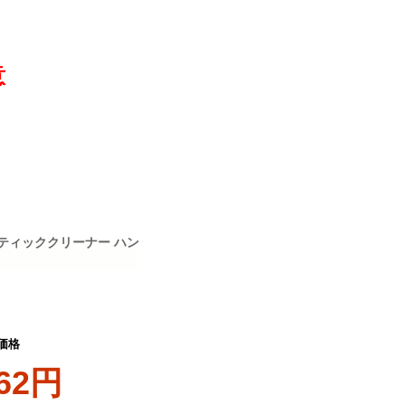
意
 スティッククリーナー ハン
価格
362円