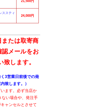
21,500円
ードレススティ
24,000円
日または取寄商
確認メールをお
い致します。
く3営業日前後での発
案内致します。）
ざいます。必ず当店か
きない場合や、発注手
がキャンセルとさせて