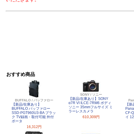
おすすめ商品
SONY / ソニー
【新品/在庫あり】SONY
BUFFALO / バッファロー
Pa
α7R VI ILCE-7RM6 ボディ
【新品/在庫あり】
【新
ソニー 35mmフルサイズ ミ
BUFFALO バッファロー
Pana
ラーレスカメラ
SSD-PGT960U3-BA ブラッ
CF-
ク TV録画・取付可能 外付
610,309円
イ 1
ポータ
16,312円