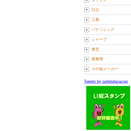
日立
三菱
パナソニック
シャープ
東芝
業務用
その他メーカー
Tweets by outletplazacojp