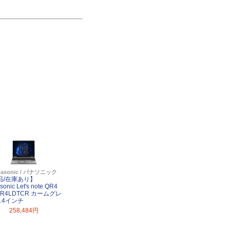
nasonic / パナソニック
品/在庫あり】
sonic Let's note QR4
QR4LDTCR カームグレ
2.4インチ
258,484円