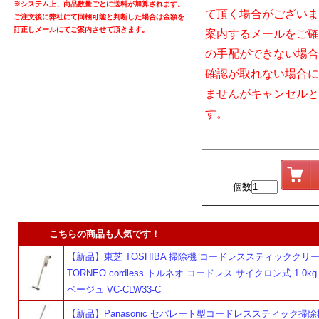
※システム上、商品数量ごとに送料が加算されます。
て頂く場合がございま
ご注文後に弊社にて同梱可能と判断した場合は金額を
訂正しメールにてご案内させて頂きます。
案内するメールをご確
の手配ができない場合
確認が取れない場合に
ませんがキャンセルと
す。
個数
こちらの商品も人気です！
【新品】東芝 TOSHIBA 掃除機 コードレススティッククリ
TORNEO cordless トルネオ コードレス サイクロン式 1.0k
ベージュ VC-CLW33-C
【新品】Panasonic セパレート型コードレススティック掃除機