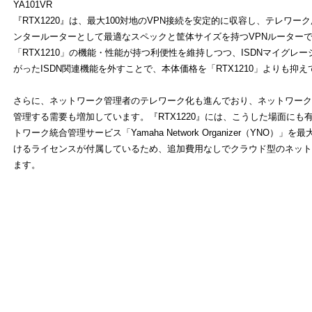
YA101VR
よ
『RTX1220』は、最大100対地のVPN接続を安定的に収容し、テレワー
ンタールーターとして最適なスペックと筐体サイズを持つVPNルーター
「RTX1210」の機能・性能が持つ利便性を維持しつつ、ISDNマイグレ
がったISDN関連機能を外すことで、本体価格を「RTX1210」よりも抑
さらに、ネットワーク管理者のテレワーク化も進んでおり、ネットワーク
管理する需要も増加しています。『RTX1220』には、こうした場面にも
トワーク統合管理サービス「Yamaha Network Organizer（YNO）
けるライセンスが付属しているため、追加費用なしでクラウド型のネット
ます。