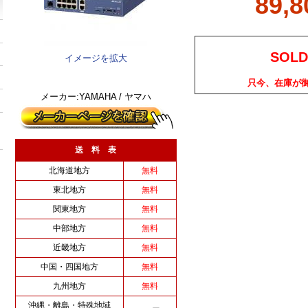
89,
SOLD
イメージを拡大
只今、在庫が
メーカー:YAMAHA / ヤマハ
送 料 表
北海道地方
無料
東北地方
無料
関東地方
無料
中部地方
無料
近畿地方
無料
中国・四国地方
無料
九州地方
無料
沖縄・離島・特殊地域