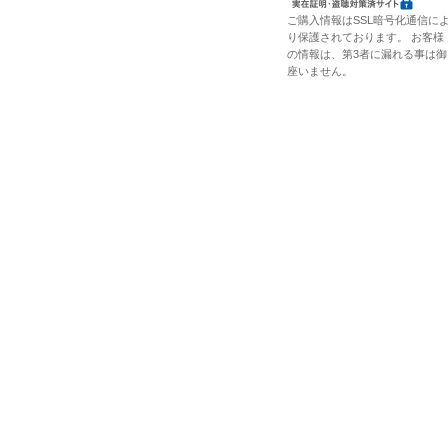
ご購入情報はSSL暗号化通信に
り保護されております。 お客様
の情報は、第3者に漏れる事は御
座いません。