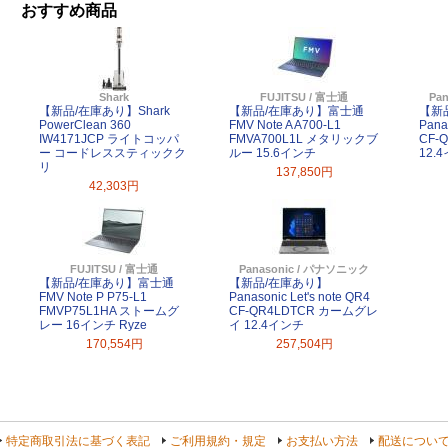
おすすめ商品
Shark
FUJITSU / 富士通
Pa
【新品/在庫あり】Shark
【新品/在庫あり】富士通
【新
PowerClean 360
FMV Note A A700-L1
Pana
IW4171JCP ライトコッパ
FMVA700L1L メタリックブ
CF-
ー コードレススティックク
ルー 15.6インチ
12.
リ
137,850円
42,303円
FUJITSU / 富士通
Panasonic / パナソニック
【新品/在庫あり】富士通
【新品/在庫あり】
FMV Note P P75-L1
Panasonic Let's note QR4
FMVP75L1HA ストームグ
CF-QR4LDTCR カームグレ
レー 16インチ Ryze
イ 12.4インチ
170,554円
257,504円
特定商取引法に基づく表記
ご利用規約・規定
お支払い方法
配送につい