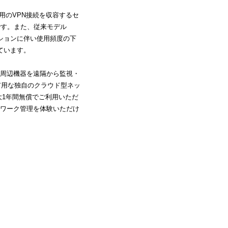
ク用のVPN接続を収容するセ
です。また、従来モデル
ーションに伴い使用頻度の下
えています。
周辺機器を遠隔から監視・
有用な独自のクラウド型ネッ
」を最大1年間無償でご利用いただ
ワーク管理を体験いただけ