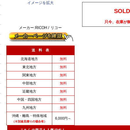
イメージを拡大
SOLD
只今、在庫が
メーカー:RICOH / リコー
送 料 表
北海道地方
無料
東北地方
無料
関東地方
無料
中部地方
無料
近畿地方
無料
中国・四国地方
無料
九州地方
無料
沖縄・離島・特殊地域
6,000円～
（※別途見積りの場合有）