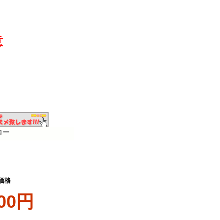
意
コー
価格
000円