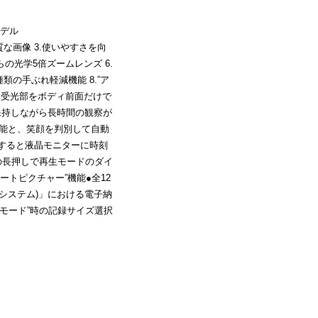
デル
質な画像 3.使いやすさを向
らの光学5倍ズームレンズ 6.
類の手ぶれ軽減機能 8.”ア
ン受光部をボディ前面だけで
保持しながら長時間の観察が
”機能と、笑顔を判別して自動
しすると液晶モニターに時刻
の長押しで再生モードのダイ
ートピクチャー”機能●全12
報システム)」における電子納
モード”時の記録サイズ選択