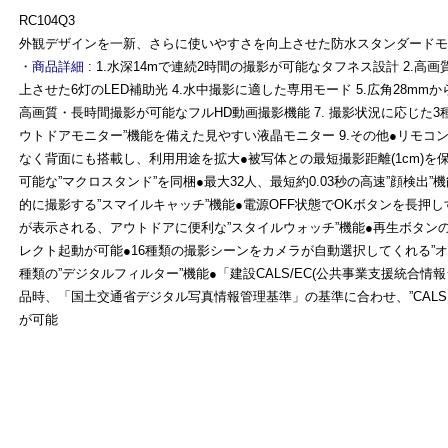
RC104Q3
外観デザインを一新、さらに使いやすさを向上させた防水スタンダードモ
・商品詳細 :
1.水深14mで連続2時間の撮影が可能なタフネス設計 2.高画
上させた6灯のLED補助光 4.水中撮影に適した専用モード 5.広角28mmか
高画質・長時間撮影が可能なフルHD動画撮影機能 7. 撮影状況に応じた3種
ウトドアモニター”機能を備えた見やすい液晶モニター 9.その他●リモコ
なく背面にも搭載し、利用用途を拡大●被写体との最短撮影距離(1cm)を
よ
可能な”マクロスタンド”を同梱●最大32人、最短約0.03秒の高速”顔検出
的に撮影する”スマイルキャッチ”機能●電源OFF状態でOKボタンを長押
が表示される、アウトドアに便利な”スタイルウォッチ”機能●再生ボタン
レクト起動が可能●16種類の撮影シーンをカメラが自動選択してくれる”オ
種類の”デジタルフィルター”機能●「建設CALS/EC(公共事業支援統合情
品時、「国土交通省デジタル写真情報管理基準」の基準に合わせ、”CALS
が可能