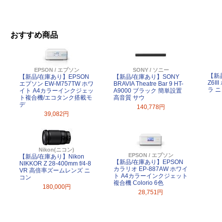
おすすめ商品
EPSON / エプソン
SONY / ソニー
【新品
【新品/在庫あり】EPSON
【新品/在庫あり】SONY
Z6I
エプソン EW-M757TW ホワ
BRAVIA Theatre Bar 9 HT-
ラ 
イト A4カラーインクジェッ
A9000 ブラック 簡単設置
ト複合機/エコタンク搭載モ
高音質 サウ
デ
140,778円
39,082円
Nikon(ニコン)
EPSON / エプソン
【新品/在庫あり】Nikon
【新品/在庫あり】EPSON
NIKKOR Z 28-400mm f/4-8
カラリオ EP-887AW ホワイ
VR 高倍率ズームレンズ ニ
ト A4カラーインクジェット
コン
複合機 Colorio 6色
180,000円
28,751円