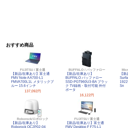
おすすめ商品
FUJITSU / 富士通
BUFFALO / バッファロー
Mic
【新品/在庫あり】富士通
【新品/在庫あり】
【新品
FMV Note A A700-L1
BUFFALO バッファロー
Surf
FMVA700L1L メタリックブ
SSD-PGT960U3-BA ブラッ
192
ルー 15.6インチ
ク TV録画・取付可能 外付
Sn
ポータ
137,092円
16,122円
Roborock/ロボロック
FUJITSU / 富士通
【新品/在庫あり】
【新品/在庫あり】富士通
Roborock QC2P02-04
FMV Desktop F F75-L1