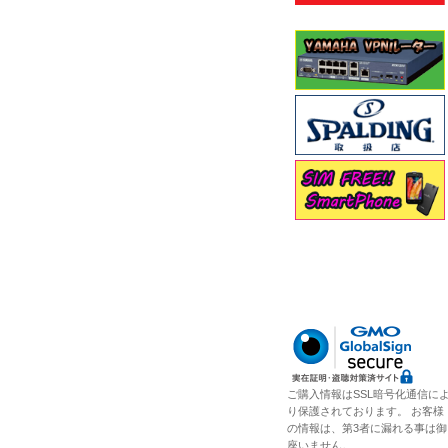
ご購入情報はSSL暗号化通信に
り保護されております。 お客様
の情報は、第3者に漏れる事は御
座いません。