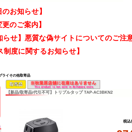
日のお知らせ】
変更のご案内】
知らせ】悪質な偽サイトについてのご注
ス制度に関するお知らせ】
サプライその他取寄品
【新品/取寄品/代引不可】トリプルタップ TAP-AC3BKN2
税込