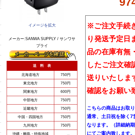
97
※ご注文手続
イメージを拡大
り発送予定日
メーカー:SANWA SUPPLY / サンワサ
プライ
品の在庫有無
したご注文確
送 料 表
北海道地方
750円
送りいたしま
東北地方
750円
確認をお願い
関東地方
600円
中部地方
750円
こちらの商品はお取り
近畿地方
750円
通常、土日祝を除く7
中国・四国地方
750円
なります。（詳細納期
九州地方
750円
にてご案内致します。
沖縄・離島・特殊地域