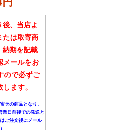
4円
き後、当店よ
または取寄商
・納期を記載
認メールをお
すので必ずご
致します。
寄せの商品となり、
営業日前後での発送と
はご注文後にメール
）