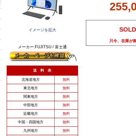
255,
SOLD
イメージを拡大
只今、在庫が
メーカー:FUJITSU / 富士通
送 料 表
北海道地方
無料
東北地方
無料
関東地方
無料
中部地方
無料
近畿地方
無料
中国・四国地方
無料
九州地方
無料