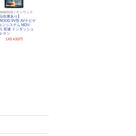
ENWOOD / ケンウッド
品/在庫あり】
WOOD 9V型 AVナビゲ
ョンシステム MDV-
2L 彩速 インダッシュ
ル ケン
149,430円
て