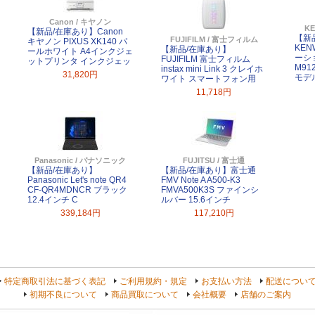
Canon / キヤノン
K
【新品/在庫あり】Canon
【新
FUJIFILM / 富士フィルム
キヤノン PIXUS XK140 パ
KEN
【新品/在庫あり】
ールホワイト A4インクジェ
ーシ
FUJIFILM 富士フィルム
ットプリンタ インクジェッ
M91
instax mini Link 3 クレイホ
31,820円
モデ
ワイト スマートフォン用
11,718円
Panasonic / パナソニック
FUJITSU / 富士通
【新品/在庫あり】
【新品/在庫あり】富士通
Panasonic Let's note QR4
FMV Note A A500-K3
CF-QR4MDNCR ブラック
FMVA500K3S ファインシ
12.4インチ C
ルバー 15.6インチ
339,184円
117,210円
特定商取引法に基づく表記
ご利用規約・規定
お支払い方法
配送につい
初期不良について
商品買取について
会社概要
店舗のご案内