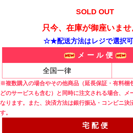
SOLD OUT
只今、在庫が御座いませ
☆★配送方法はレジで選択可
メ ー ル 便
全国一律
※複数購入の場合やその他商品（延長保証・有料梱
どのサービスも含む）と同時に注文される場合、メ
なります。また、決済方法は銀行振込・コンビニ決
す。
宅 配 便