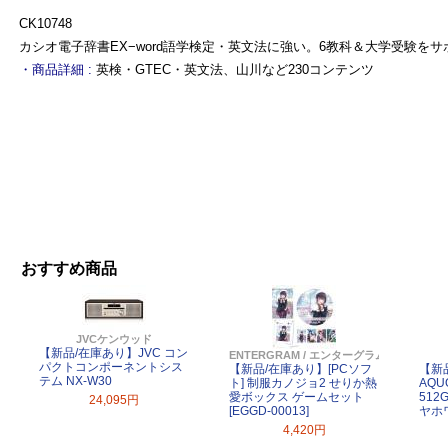
CK10748
カシオ電子辞書EX−word語学検定・英文法に強い。6教科＆大学受験をサ
・商品詳細 :
英検・GTEC・英文法、山川など230コンテンツ
おすすめ商品
JVCケンウッド
【新品/在庫あり】JVC コン
ENTERGRAM / エンターグラム
パクトコンポーネントシス
【新品/在庫あり】[PCソフ
【新
テム NX-W30
ト] 制服カノジョ2 せりか熱
AQU
愛ボックス ゲームセット
512
24,095円
[EGGD-00013]
ヤホ
4,420円