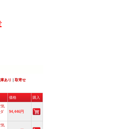
意
在庫あり
|
取寄せ
価格
購入
空気
 ダ
94,446円
空気