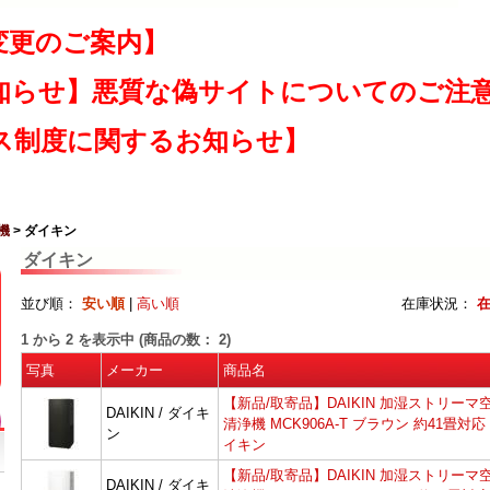
変更のご案内】
知らせ】悪質な偽サイトについてのご注
ス制度に関するお知らせ】
機
> ダイキン
ダイキン
並び順：
安い順
|
高い順
在庫状況：
1
から
2
を表示中 (商品の数：
2
)
写真
メーカー
商品名
【新品/取寄品】DAIKIN 加湿ストリーマ
DAIKIN / ダイキ
清浄機 MCK906A-T ブラウン 約41畳対応
ン
イキン
【新品/取寄品】DAIKIN 加湿ストリーマ
DAIKIN / ダイキ