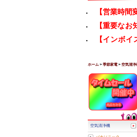
【営業時間
【重要なお
【インボイ
ホーム
>
季節家電
>
空気清浄
空気清浄機
パナソニック