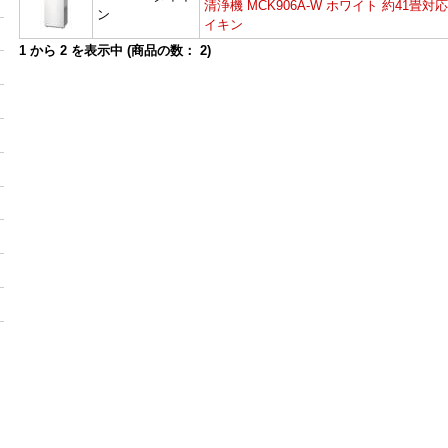
清浄機 MCK906A-W ホワイト 約41畳対応
ン
イキン
1
から
2
を表示中 (商品の数：
2
)