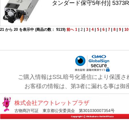
タンダード保守5年付)] 5373R
21
から
20
を表示中 (商品の数：
9119
)
前へ
1
|
2
|
3
|
4
|
5
|
6
|
7
|
8
|
9
|
10
ご購入情報はSSL暗号化通信により保護さ
お客様の情報は、第3者に漏れる事は御
株式会社アウトレットプラザ
古物商許可証 東京都公安委員会 第301030007354号