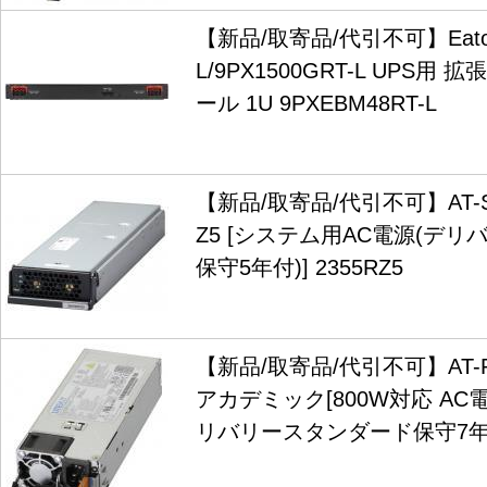
【新品/取寄品/代引不可】Eaton 
L/9PX1500GRT-L UPS
ール 1U 9PXEBM48RT-L
【新品/取寄品/代引不可】AT-SB
Z5 [システム用AC電源(デ
保守5年付)] 2355RZ5
【新品/取寄品/代引不可】AT-PW
アカデミック[800W対応 AC
リバリースタンダード保守7年付)]