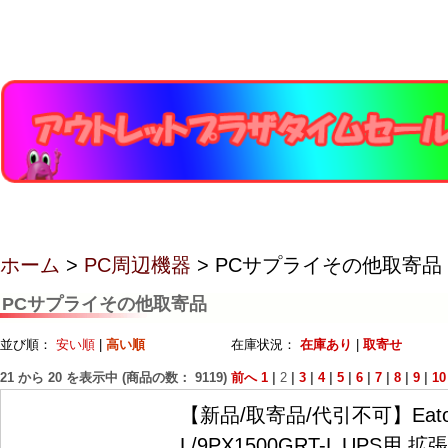
ホーム
>
PC周辺機器
> PCサプライその他取寄品
PCサプライその他取寄品
並び順：
安い順
|
高い順
在庫状況：
在庫あり
|
取寄せ
21
から
20
を表示中 (商品の数：
9119
)
前へ
1
|
2
|
3
|
4
|
5
|
6
|
7
|
8
|
9
|
10
【新品/取寄品/代引不可】Eaton 
L/9PX1500GRT-L UPS