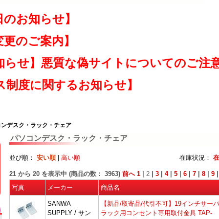
日のお知らせ】
変更のご案内】
知らせ】悪質な偽サイトについてのご注
ス制度に関するお知らせ】
コンデスク・ラック・チェア
パソコンデスク・ラック・チェア
並び順：
安い順
|
高い順
在庫状況：
21
から
20
を表示中 (商品の数：
3963
)
前へ
1
|
2
|
3
|
4
|
5
|
6
|
7
|
8
|
9
写真
メーカー
商品名
SANWA
【新品/取寄品/代引不可】19インチサー
SUPPLY / サン
ラック用コンセント専用取付金具 TAP-