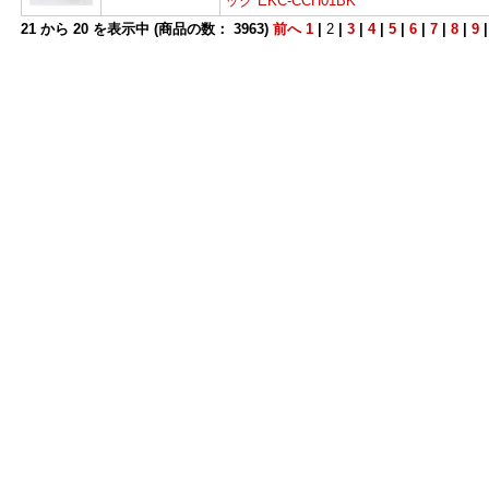
ック EKC-CCH01BK
21
から
20
を表示中 (商品の数：
3963
)
前へ
1
|
2
|
3
|
4
|
5
|
6
|
7
|
8
|
9
よ