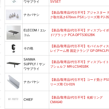
ワサプライ
SVSET
【新品/取寄品/代引不可】アジャスター 
ナカバヤシ
ク取付高さ670mm PSXシリーズ用 PJ-35
ELECOM / エレ
【新品/取寄品/代引不可】ディスプレイ
コム
ド/ブラック PCA-DPTS3012BK
【新品/取寄品/代引不可】モバイルディ
その他
レイアーム用 固定クランプ GP-DPACLP/
SANWA
【新品/取寄品/代引不可】ディスプレイ
SUPPLY / サン
プシェルフ MR-LCSH01BK
ワサプライ
【新品/取寄品/代引不可】コード受け PS
ナカバヤシ
リーズ用 CU-01N
【新品/取寄品/代引不可】化粧リング
CHIEF
CMA640