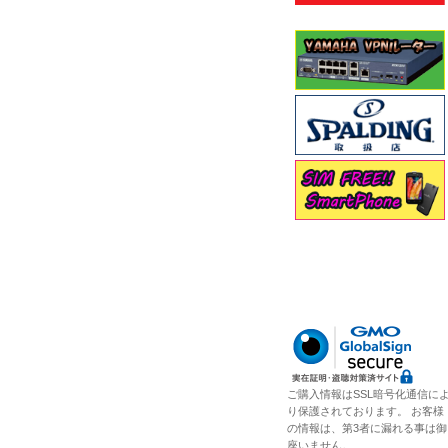
ご購入情報はSSL暗号化通信に
り保護されております。 お客様
の情報は、第3者に漏れる事は御
座いません。