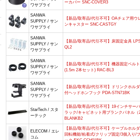
ーカバー SNC-COVER3
ワサプライ
SANWA
【新品/取寄品/代引不可】OAチェア用ウ
SUPPLY / サン
ンキャスター SNC-CASTGY
ワサプライ
SANWA
【新品/取寄品/代引不可】床固定金具 LPS
SUPPLY / サン
QL2
ワサプライ
SANWA
【新品/取寄品/代引不可】機器固定ベルト
SUPPLY / サン
(1.5m 2本セット) RAC-BL3
ワサプライ
SANWA
【新品/取寄品/代引不可】ドリンクホル
SUPPLY / サン
付ヘッドホンフック PDA-STN71BK
ワサプライ
【新品/取寄品/代引不可】19インチサー
StarTech / スタ
ラック/キャビネット用ブランクパネル（
ーテック
BLANKB2
【新品/取寄品/代引不可】ケーブルホルダ
ELECOM / エレ
回転機能/粘着式/クリップ固定/3個入り/
コム