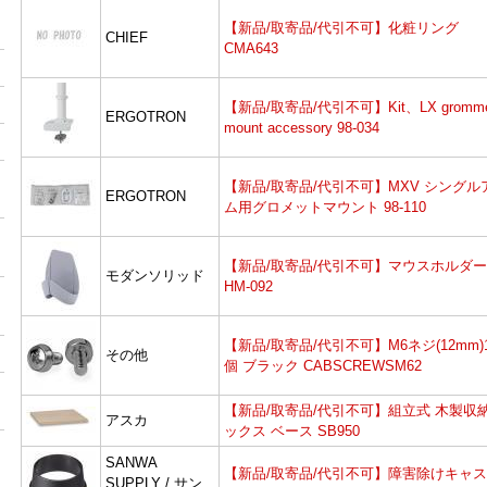
【新品/取寄品/代引不可】化粧リング
CHIEF
CMA643
【新品/取寄品/代引不可】Kit、LX gromme
ERGOTRON
mount accessory 98-034
【新品/取寄品/代引不可】MXV シングル
ERGOTRON
ム用グロメットマウント 98-110
【新品/取寄品/代引不可】マウスホルダー
モダンソリッド
HM-092
【新品/取寄品/代引不可】M6ネジ(12mm)1
その他
個 ブラック CABSCREWSM62
【新品/取寄品/代引不可】組立式 木製収
アスカ
ックス ベース SB950
SANWA
【新品/取寄品/代引不可】障害除けキャ
SUPPLY / サン