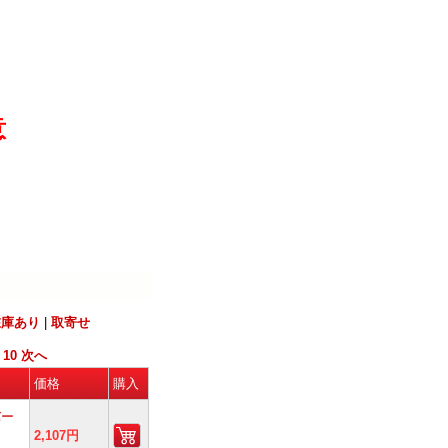
意
在庫あり
|
取寄せ
|
10
次へ
価格
購入
バー
2,107円