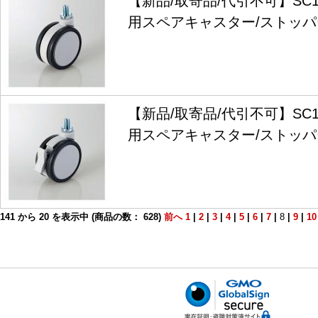
【新品/取寄品/代引不可】SC1
用スペアキャスター/ストッパー無
【新品/取寄品/代引不可】SC1
用スペアキャスター/ストッパー有
141
から
20
を表示中 (商品の数：
628
)
前へ
1
|
2
|
3
|
4
|
5
|
6
|
7
|
8
|
9
|
10