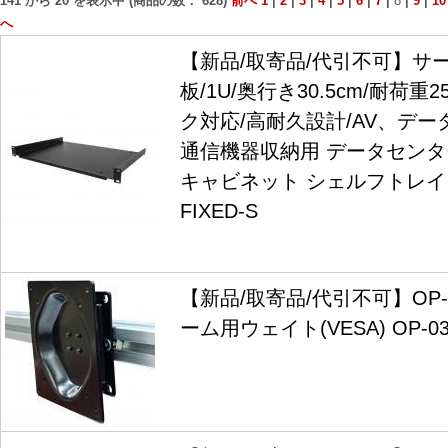
141
から
20
を表示中 (商品の数：
628
)
前へ
1
|
2
|
3
|
4
|
5
|
6
|
7
|
8
|
9
|
10
へ
【新品/取寄品/代引不可】サ
板/1U/奥行き30.5cm/耐荷重2
ク対応/高耐久設計/AV、デ
通信機器収納用 データセンタ
キャビネット シェルフトレイ SH
FIXED-S
【新品/取寄品/代引不可】OP-
ーム用ウェイト(VESA) OP-0