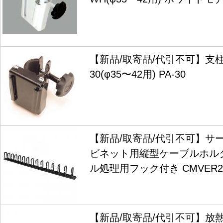
【新品/取寄品/代引不可】支柱
30(φ35〜42用) PA-30
【新品/取寄品/代引不可】サ
ビネット用縦型ケーブルホルダー
ル処理用フック付き CMVER2
【新品/取寄品/代引不可】放熱