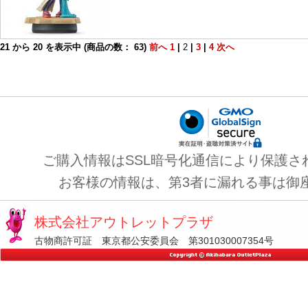
21
から
20
を表示中 (商品の数：
63
)
前へ
1
|
2
|
3
|
4
次へ
ご購入情報はSSL暗号化通信により保護さ
お客様の情報は、第3者に漏れる事は御
株式会社アウトレットプラザ
古物商許可証 東京都公安委員会 第301030007354号