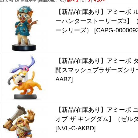
21
から
20
を表示中 (商品の数：
63
)
前へ
1
|
2
|
3
|
4
次へ
【新品/在庫あり】アミーボ 
ーハンターストーリーズ3】
ーシリーズ） [CAPG-0000093
【新品/在庫あり】アミーボ 
闘スマッシュブラザーズシリーズ）
AABZ]
【新品/在庫あり】アミーボ 
オブ ザ キングダム】（ゼル
[NVL-C-AKBD]