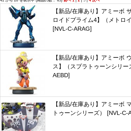
41
から
20
を表示中 (商品の数：
63
)
前へ
1
|
2
|
3
|
4
次へ
【新品/在庫あり】アミーボ 
ロイドプライム4】（メトロ
[NVL-C-ARAG]
【新品/在庫あり】アミーボ 
ス】（スプラトゥーンシリーズ） 
AEBD]
【新品/在庫あり】アミーボ 
トゥーンシリーズ） [NVL-C-A