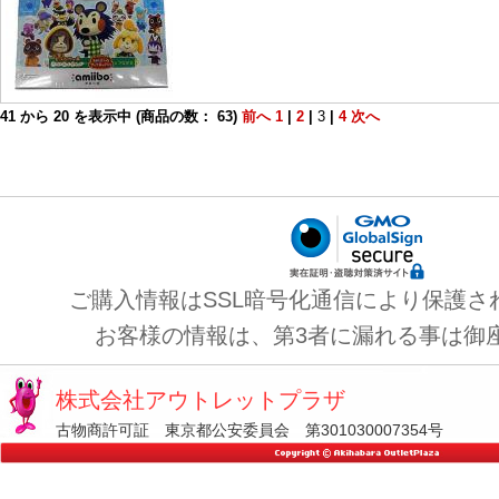
41
から
20
を表示中 (商品の数：
63
)
前へ
1
|
2
|
3
|
4
次へ
ご購入情報はSSL暗号化通信により保護さ
お客様の情報は、第3者に漏れる事は御
株式会社アウトレットプラザ
古物商許可証 東京都公安委員会 第301030007354号