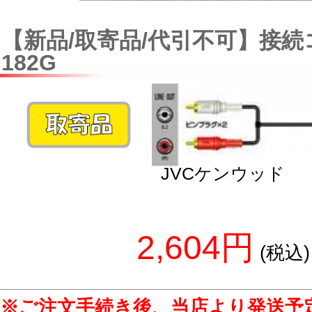
【新品/取寄品/代引不可】接続コ
182G
JVCケンウッド
2,604円
(税込)
※ご注文手続き後、当店より発送予