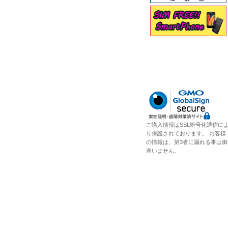
ご購入情報はSSL暗号化通信に
り保護されております。 お客様
の情報は、第3者に漏れる事は御
座いません。