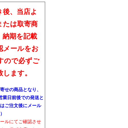
き後、当店よ
または取寄商
・納期を記載
認メールをお
すので必ずご
致します。
寄せの商品となり、
営業日前後での発送と
はご注文後にメール
）
ールにてご確認させ