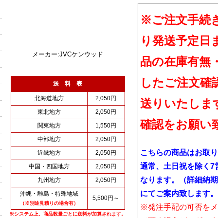
※ご注文手続
り発送予定日
メーカー:JVCケンウッド
品の在庫有無
したご注文確
送 料 表
北海道地方
2,050円
送りいたしま
東北地方
2,050円
確認をお願い
関東地方
1,550円
中部地方
2,050円
こちらの商品はお取り
近畿地方
2,050円
通常、土日祝を除く7
中国・四国地方
2,050円
なります。（詳細納期
九州地方
2,050円
にてご案内致します。
沖縄・離島・特殊地域
5,500円～
（※別途見積りの場合有）
※発注手配の可否をメ
※システム上、商品数量ごとに送料が加算されます。