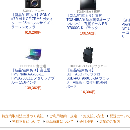
SONY / ソニー
TOSHIBA / 東芝
【新品/在庫あり】SONY
【新品/在庫あり】東芝
α7R VI ILCE-7RM6 ボディ
TOSHIBA 過熱水蒸気オーブ
【新品
ソニー 35mmフルサイズ ミ
ンレンジ 石窯ドーム ER-
Powe
ラーレスカメラ
D7000C-K ブラック
IW4
610,268円
ー 
108,562円
リ
FUJITSU / 富士通
BUFFALO / バッファロー
【新品/在庫あり】富士通
【新品/在庫あり】
FMV Note A A700-L1
BUFFALO バッファロー
FMVA700L1L メタリックブ
SSD-PGT960U3-BA ブラッ
ルー 15.6インチ
ク TV録画・取付可能 外付
ポータ
139,362円
16,304円
特定商取引法に基づく表記
ご利用規約・規定
お支払い方法
配送につい
初期不良について
商品買取について
会社概要
店舗のご案内