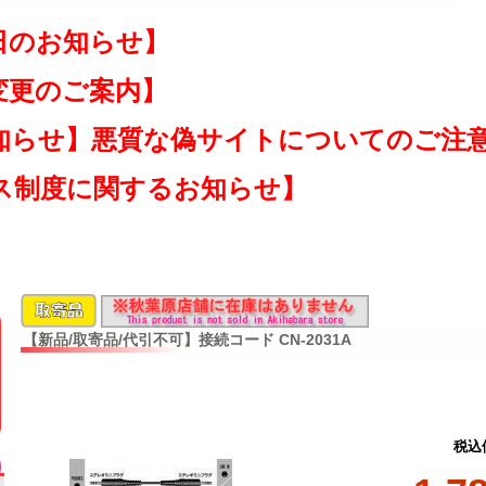
日のお知らせ】
変更のご案内】
知らせ】悪質な偽サイトについてのご注
ス制度に関するお知らせ】
【新品/取寄品/代引不可】接続コード CN-2031A
税込