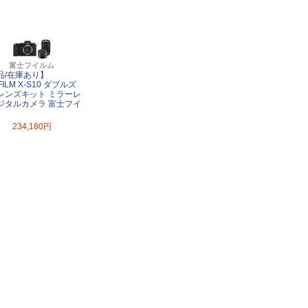
富士フイルム
品/在庫あり】
IFILM X-S10 ダブルズ
レンズキット ミラーレ
ジタルカメラ 富士フイ
234,180円