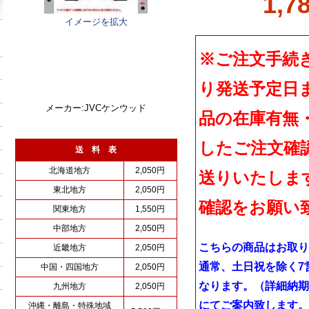
1,7
イメージを拡大
※ご注文手続
り発送予定日
メーカー:JVCケンウッド
品の在庫有無
したご注文確
送 料 表
北海道地方
2,050円
送りいたしま
東北地方
2,050円
確認をお願い
関東地方
1,550円
中部地方
2,050円
こちらの商品はお取り
近畿地方
2,050円
通常、土日祝を除く7
中国・四国地方
2,050円
なります。（詳細納期
九州地方
2,050円
にてご案内致します。
沖縄・離島・特殊地域