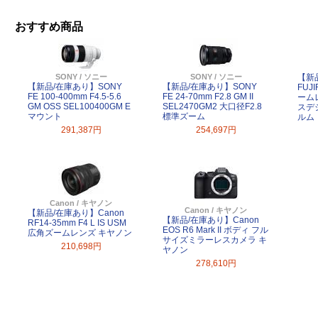
おすすめ商品
SONY / ソニー
SONY / ソニー
【新
【新品/在庫あり】SONY
【新品/在庫あり】SONY
FUJ
FE 100-400mm F4.5-5.6
FE 24-70mm F2.8 GM II
ーム
GM OSS SEL100400GM E
SEL2470GM2 大口径F2.8
スデ
マウント
標準ズーム
ルム
291,387円
254,697円
Canon / キヤノン
Canon / キヤノン
【新品/在庫あり】Canon
【新品/在庫あり】Canon
RF14-35mm F4 L IS USM
EOS R6 Mark II ボディ フル
広角ズームレンズ キヤノン
サイズミラーレスカメラ キ
210,698円
ヤノン
278,610円