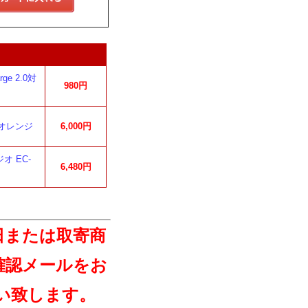
e 2.0対
980円
 オレンジ
6,000円
オ EC-
6,480円
日または取寄商
確認メールをお
い致します。