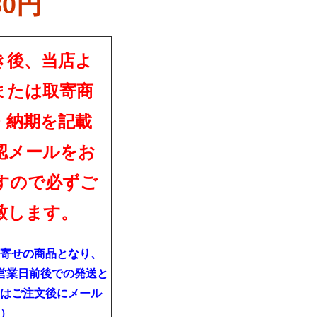
80円
き後、当店よ
または取寄商
・納期を記載
認メールをお
すので必ずご
致します。
寄せの商品となり、
営業日前後での発送と
はご注文後にメール
）