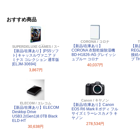
おすすめ商品
CORONA / コロナ
【新品/在庫あり】
【新
SUPERDELUXE GAMES / スーパーデラックスゲームス
CORONA 衣類乾燥除湿機
REG
【新品/在庫あり】[PS5ソフ
BD-H1826-AG グレイッシ
接続
ト] キャッスルヴァニア ド
ュブルー コロナ
ブ T
ミナス コレクション 通常版
[ELJM-30694]
40,037円
3,867円
Canon / キヤノン
ELECOM / エレコム
【新品/在庫あり】Canon
【新品/在庫あり】ELECOM
EOS R6 Mark II ボディ フル
Desktop Drive
サイズミラーレスカメラ キ
USB3.2(Gen1)8.0TB Black
ヤノン
ELD-HT
278,534円
30,638円