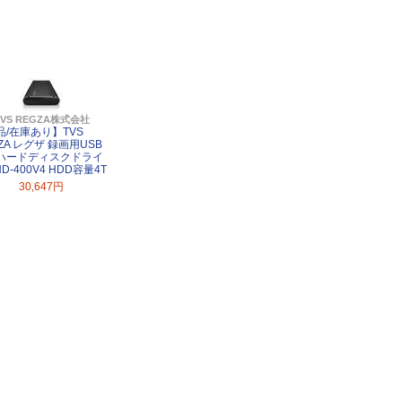
TVS REGZA株式会社
品/在庫あり】TVS
ZA レグザ 録画用USB
ハードディスクドライ
HD-400V4 HDD容量4T
30,647円