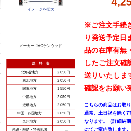
4,2
イメージを拡大
※ご注文手続
り発送予定日
メーカー:JVCケンウッド
品の在庫有無
したご注文確
送 料 表
北海道地方
2,050円
送りいたしま
東北地方
2,050円
確認をお願い
関東地方
1,550円
中部地方
2,050円
こちらの商品はお取り
近畿地方
2,050円
通常、土日祝を除く7
中国・四国地方
2,050円
なります。（詳細納期
九州地方
2,050円
にてご案内致します。
沖縄・離島・特殊地域