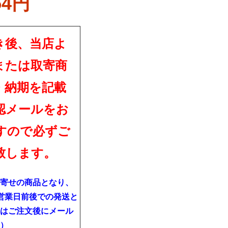
54円
き後、当店よ
または取寄商
・納期を記載
認メールをお
すので必ずご
致します。
寄せの商品となり、
営業日前後での発送と
はご注文後にメール
）