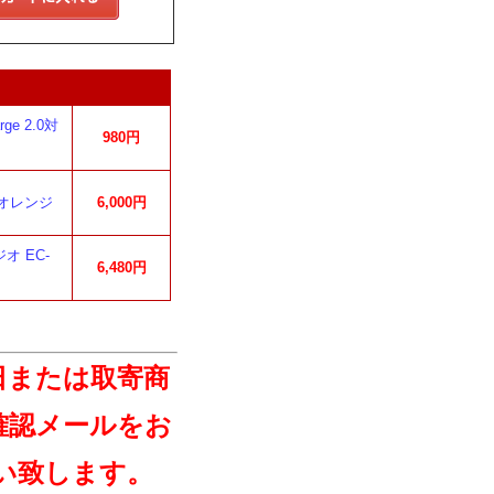
e 2.0対
980円
 オレンジ
6,000円
オ EC-
6,480円
日または取寄商
確認メールをお
い致します。