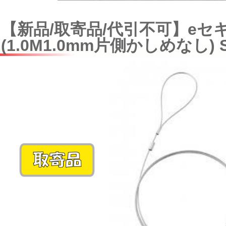
【新品/取寄品/代引不可】eセ
(1.0M1.0mm片側かしめなし) S