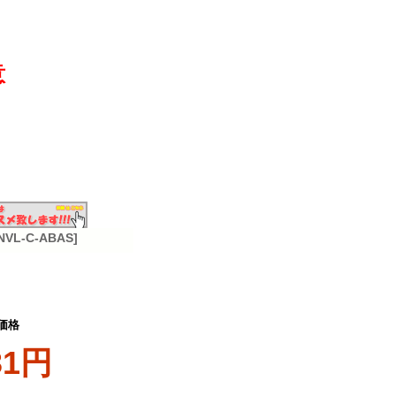
意
-C-ABAS]
価格
31円