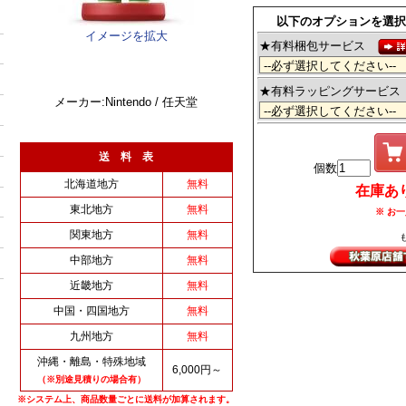
以下のオプションを選択
イメージを拡大
★有料梱包サービス
★有料ラッピングサービ
メーカー:Nintendo / 任天堂
送 料 表
個数
北海道地方
無料
在庫あり (
東北地方
無料
※ お一
関東地方
無料
中部地方
無料
近畿地方
無料
中国・四国地方
無料
九州地方
無料
沖縄・離島・特殊地域
6,000円～
（※別途見積りの場合有）
※システム上、商品数量ごとに送料が加算されます。