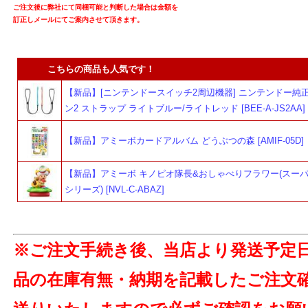
ご注文後に弊社にて同梱可能と判断した場合は金額を
訂正しメールにてご案内させて頂きます。
こちらの商品も人気です！
【新品】[ニンテンドースイッチ2周辺機器] ニンテンドー純正
ン2 ストラップ ライトブルー/ライトレッド [BEE-A-JS2AA]
【新品】アミーボカードアルバム どうぶつの森 [AMIF-05D]
【新品】アミーボ キノピオ隊長&おしゃべりフラワー(スー
シリーズ) [NVL-C-ABAZ]
※ご注文手続き後、当店より発送予定
品の在庫有無・納期を記載したご注文