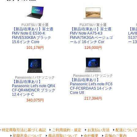
FUJITSU / 富士通
FUJITSU / 富士通
【新品/在庫あり】富士通
【新品/在庫あり】富士通
【新
FMV Note E E530-K
FMV Note A A75-K3
LAVI
FMVE530KBA ブラック
FMVA75K3GA ベージュゴ
S13
15.6インチ Core
ールド 16インチ Cor
ー 1
101,178円
126,000円
Panasonic / パナソニック
Panasonic / パナソニック
【新品/在庫あり】
【新品/在庫あり】
Panasonic Let's note FC6
Panasonic Let's note QR4
CF-FC6RDAAS 14インチ
CF-QR4MDNCR ブラック
Core Ult
12.4インチ C
217,394円
340,075円
特定商取引法に基づく表記
ご利用規約・規定
お支払い方法
配送につい
初期不良について
商品買取について
会社概要
店舗のご案内