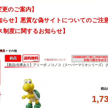
変更のご案内】
知らせ】悪質な偽サイトについてのご注
ス制度に関するお知らせ】
機器
> その他
※商品区分について
【新品/在庫あり】アミーボ ノコノコ（スーパーマリオシリーズ） [NVL
税込
1,7