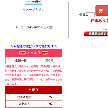
イメージを拡大
個数
在庫あり (i
メーカー:Nintendo / 任天堂
もし
☆★配送方法はレジで選択可★☆
メ ー ル 便
全国一律
200円
※複数購入の場合やその他商品（延長保証・有料梱
包・有料ラッピングなどのサービスも含む）と同時に
注文される場合、メール便の選択は不可となります。
また、決済方法は銀行振込・コンビニ決済のみとさせ
て頂きます。
宅 配 便
北海道地方
750円
東北地方
750円