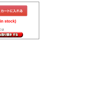
n stock)
くは