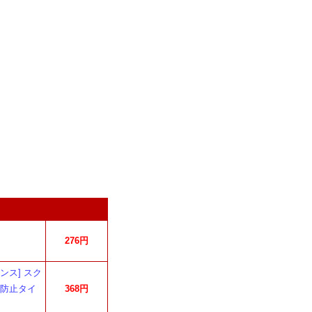
276円
ンス] スク
指紋防止タイ
368円