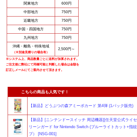
関東地方
600円
中部地方
750円
近畿地方
750円
中国・四国地方
750円
九州地方
750円
沖縄・離島・特殊地域
2,500円～
（※別途見積りの場合有）
※システム上、商品数量ごとに送料が加算されます。
ご注文後に弊社にて同梱可能と判断した場合は金額を
訂正しメールにてご案内させて頂きます。
こちらの商品も人気です！
【新品】どうぶつの森アミーボカード 第4弾 (1パック販売)
【新品】[ニンテンドースイッチ 周辺機器][任天堂公式ライセ
リーンガード for Nintendo Switch (ブルーライトカット+
プ） [NSG-001]