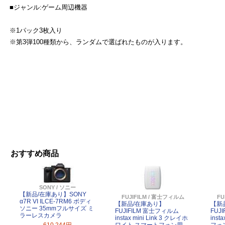
■ジャンル:ゲーム周辺機器
※1パック3枚入り
※第3弾100種類から、ランダムで選ばれたものが入ります。
おすすめ商品
SONY / ソニー
【新品/在庫あり】SONY
FUJIFILM / 富士フィルム
FU
α7R VI ILCE-7RM6 ボディ
【新品/在庫あり】
【新
ソニー 35mmフルサイズ ミ
FUJIFILM 富士フィルム
FUJ
ラーレスカメラ
instax mini Link 3 クレイホ
inst
610,244円
ワイト スマートフォン用
フォ