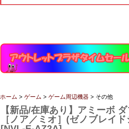
ホーム
>
ゲーム
>
ゲーム周辺機器
> その他
【新品/在庫あり】アミーボ 
［ノア／ミオ］(ゼノブレイド
[NVL-E-AZ2A]