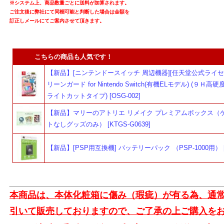
※システム上、商品数量ごとに送料が加算されます。
ご注文後に弊社にて同梱可能と判断した場合は金額を
訂正しメールにてご案内させて頂きます。
こちらの商品も人気です！
【新品】[ニンテンドースイッチ 周辺機器][任天堂公式ライセ
リーンガード for Nintendo Switch(有機ELモデル) (９Ｈ
ライトカットタイプ) [OSG-002]
【新品】マリーのアトリエ リメイク プレミアムボックス（
トなしグッズのみ） [KTGS-G0639]
【新品】[PSP用互換機] バッテリーパック （PSP-1000用） [B
本商品は、本体化粧箱に傷み（瑕疵）が有る為、通
引いて販売しておりますので、ご了承の上ご購入を