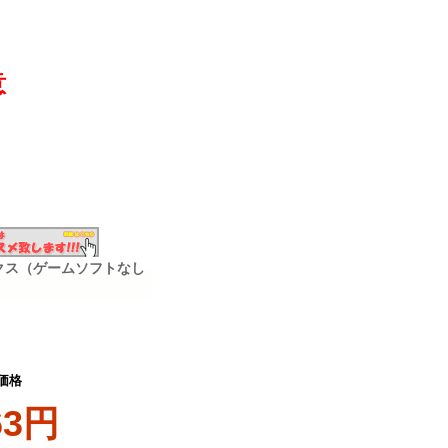
意
クス（ゲームソフトなし
価格
63円