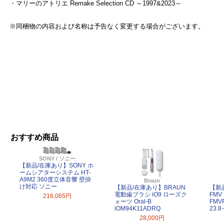
・マリーのアトリエ Remake Selection CD ～1997&2023～
※同梱物の内容および名称は予告なく変更する場合がございます。
おすすめ商品
SONY / ソニー
【新品/在庫あり】SONY ホ
ームシアターシステム HT-
A9M2 360度立体音響 壁掛
Braun
け対応 ソニー
【新品/在庫あり】BRAUN
【新
電動歯ブラシ iO9 ローズク
FMV 
216,065円
ォーツ Oral-B
FMV
iOM94K11ADRQ
23.
28,000円