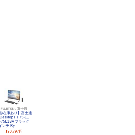
FUJITSU / 富士通
品/在庫あり】富士通
Desktop F F75-L1
F75L1BA ブラック
8インチ Ry
190,797円