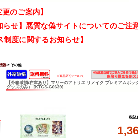
変更のご案内】
知らせ】悪質な偽サイトについてのご注
ス制度に関するお知らせ】
機器
> その他
※商品区分について
【外箱破損/在庫あり】マリーのアトリエ リメイク プレミアムボッ
グッズのみ） [KTGS-G0639]
税込
1,3