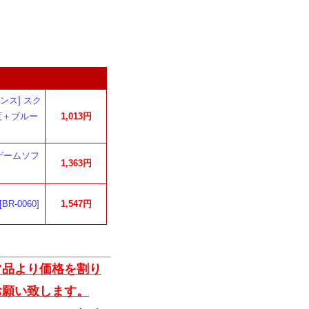
ンス] スク
高硬度＋ブルー
1,013円
ゲームソフ
1,363円
R-0060]
1,547円
常品より価格を割り
お願い致します。