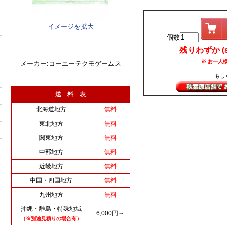
イメージを拡大
個数
残りわずか (sm
※ お一人様
メーカー:コーエーテクモゲームス
もし
送 料 表
北海道地方
無料
東北地方
無料
関東地方
無料
中部地方
無料
近畿地方
無料
中国・四国地方
無料
九州地方
無料
沖縄・離島・特殊地域
6,000円～
（※別途見積りの場合有）