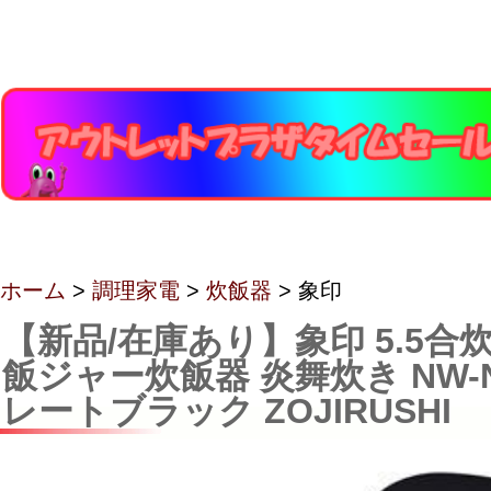
ホーム
>
調理家電
>
炊飯器
> 象印
【新品/在庫あり】象印 5.5合炊
飯ジャー炊飯器 炎舞炊き NW-NB
レートブラック ZOJIRUSHI