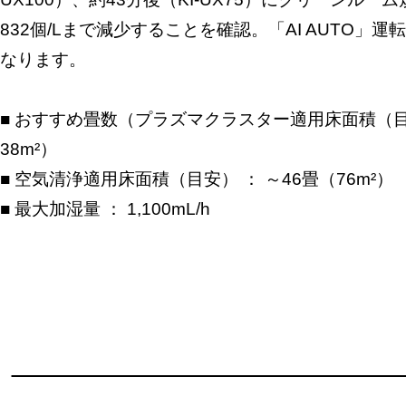
832個/Lまで減少することを確認。「AI AUTO」
なります。
■ おすすめ畳数（プラズマクラスター適用床面積（目安
38m²）
■ 空気清浄適用床面積（目安） ： ～46畳（76m²）
■ 最大加湿量 ： 1,100mL/h