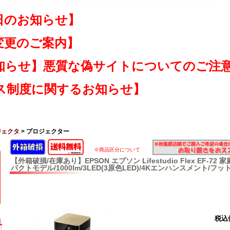
日のお知らせ】
変更のご案内】
知らせ】悪質な偽サイトについてのご注
ス制度に関するお知らせ】
ジェクタ
> プロジェクター
※商品区分について
【外箱破損/在庫あり】EPSON エプソン Lifestudio Flex EF-7
パクトモデル/1000lm/3LED(3原色LED)/4Kエンハンスメント/フッ
税込