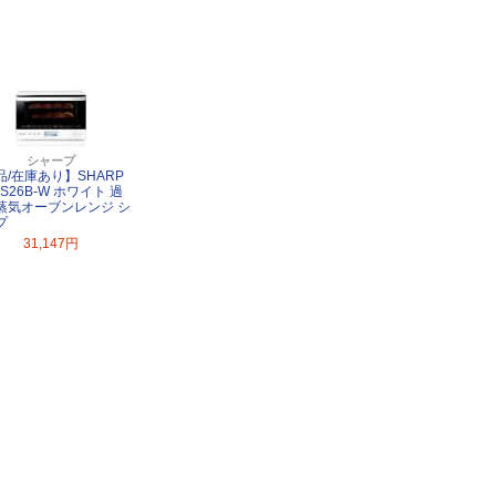
シャープ
品/在庫あり】SHARP
SS26B-W ホワイト 過
蒸気オーブンレンジ シ
プ
31,147円