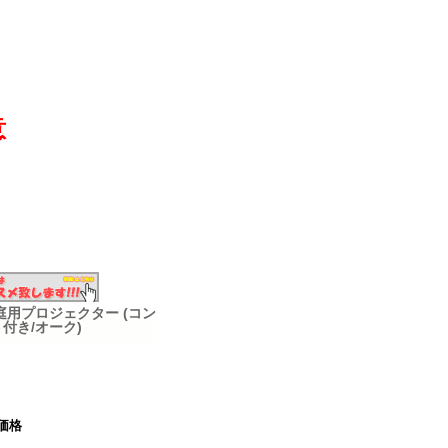
意
2 家庭用プロジェクター (コン
ト付き/オーク)
価格