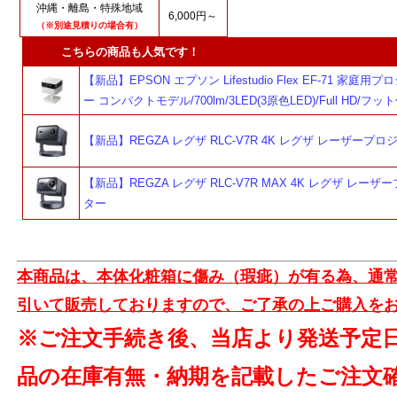
沖縄・離島・特殊地域
6,000円～
（※別途見積りの場合有）
こちらの商品も人気です！
【新品】EPSON エプソン Lifestudio Flex EF-71 家庭用
ー コンパクトモデル/700lm/3LED(3原色LED)/Full HD/フッ
【新品】REGZA レグザ RLC-V7R 4K レグザ レーザープ
【新品】REGZA レグザ RLC-V7R MAX 4K レグザ レー
ター
本商品は、本体化粧箱に傷み（瑕疵）が有る為、通
引いて販売しておりますので、ご了承の上ご購入を
※ご注文手続き後、当店より発送予定
品の在庫有無・納期を記載したご注文