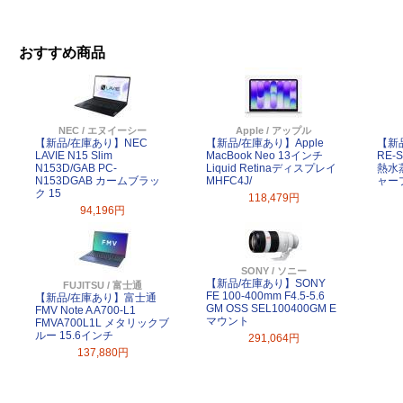
おすすめ商品
NEC / エヌイーシー
Apple / アップル
【新品/在庫あり】NEC
【新品/在庫あり】Apple
【新
LAVIE N15 Slim
MacBook Neo 13インチ
RE-
N153D/GAB PC-
Liquid Retinaディスプレイ
熱水
N153DGAB カームブラッ
MHFC4J/
ャー
ク 15
118,479円
94,196円
SONY / ソニー
【新品/在庫あり】SONY
FUJITSU / 富士通
FE 100-400mm F4.5-5.6
【新品/在庫あり】富士通
GM OSS SEL100400GM E
FMV Note A A700-L1
マウント
FMVA700L1L メタリックブ
ルー 15.6インチ
291,064円
137,880円