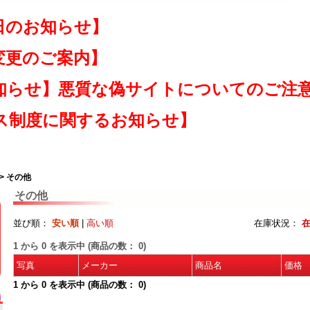
日のお知らせ】
変更のご案内】
知らせ】悪質な偽サイトについてのご注
ス制度に関するお知らせ】
> その他
その他
並び順：
安い順
|
高い順
在庫状況：
1
から
0
を表示中 (商品の数：
0
)
写真
メーカー
商品名
価格
1
から
0
を表示中 (商品の数：
0
)