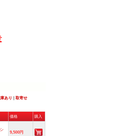
意
在庫あり
|
取寄せ
価格
購入
 シ
9,500円