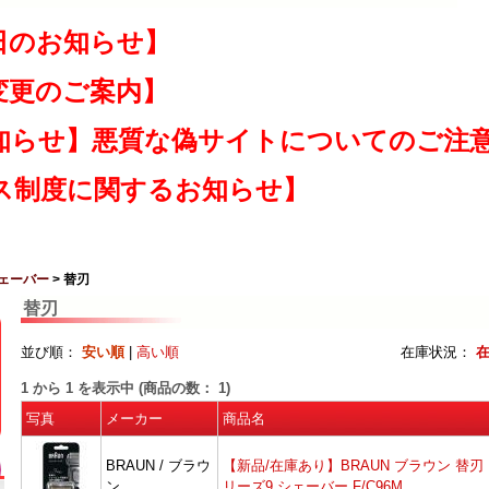
日のお知らせ】
変更のご案内】
知らせ】悪質な偽サイトについてのご注
ス制度に関するお知らせ】
ェーバー
> 替刃
替刃
並び順：
安い順
|
高い順
在庫状況：
1
から
1
を表示中 (商品の数：
1
)
写真
メーカー
商品名
BRAUN / ブラウ
【新品/在庫あり】BRAUN ブラウン 替刃
ン
リーズ9 シェーバー F/C96M