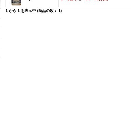
1
から
1
を表示中 (商品の数：
1
)