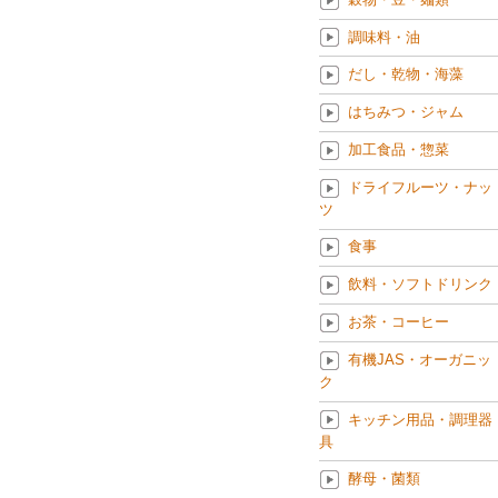
調味料・油
だし・乾物・海藻
はちみつ・ジャム
加工食品・惣菜
ドライフルーツ・ナッ
ツ
食事
飲料・ソフトドリンク
お茶・コーヒー
有機JAS・オーガニッ
ク
キッチン用品・調理器
具
酵母・菌類