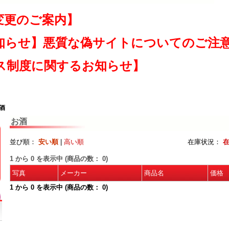
変更のご案内】
知らせ】悪質な偽サイトについてのご注
ス制度に関するお知らせ】
お酒
お酒
並び順：
安い順
|
高い順
在庫状況：
1
から
0
を表示中 (商品の数：
0
)
写真
メーカー
商品名
価格
1
から
0
を表示中 (商品の数：
0
)