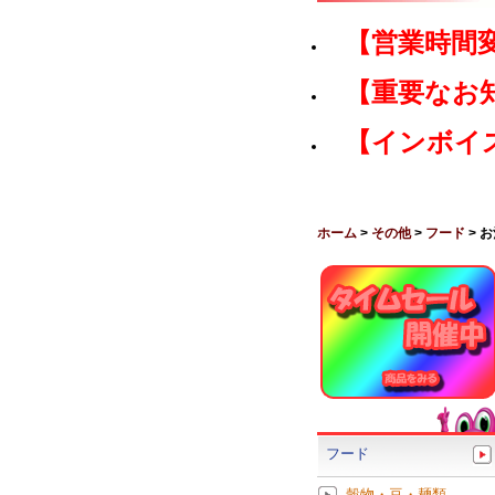
【営業時間
【重要なお
【インボイ
ホーム
>
その他
>
フード
> 
フード
穀物・豆・麺類