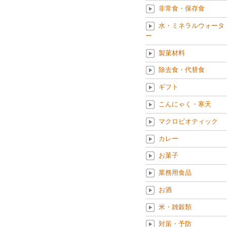
非常食・保存食
水・ミネラルウォータ
ー
製菓材料
除去食・代替食
ギフト
こんにゃく・寒天
マクロビオティック
カレー
お菓子
業務用食品
お酒
米・雑穀類
対策・予防