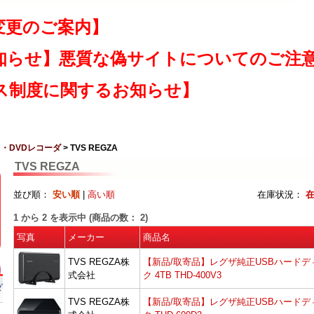
変更のご案内】
知らせ】悪質な偽サイトについてのご注
ス制度に関するお知らせ】
・DVDレコーダ
> TVS REGZA
TVS REGZA
並び順：
安い順
|
高い順
在庫状況：
1
から
2
を表示中 (商品の数：
2
)
写真
メーカー
商品名
TVS REGZA株
【新品/取寄品】レグザ純正USBハードデ
式会社
ク 4TB THD-400V3
ダ
TVS REGZA株
【新品/取寄品】レグザ純正USBハードデ