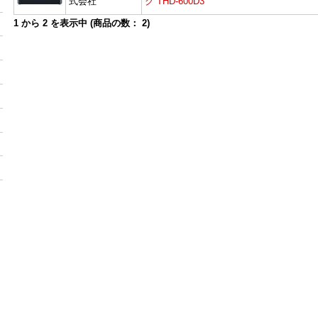
式会社
ク THD-600D3
1
から
2
を表示中 (商品の数：
2
)