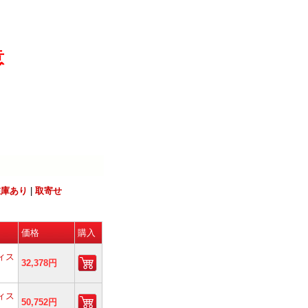
意
在庫あり
|
取寄せ
価格
購入
ィス
32,378円
ィス
50,752円