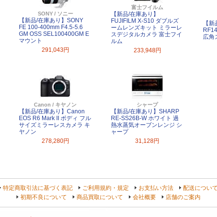
富士フイルム
SONY / ソニー
【新品/在庫あり】
【新品/在庫あり】SONY
FUJIFILM X-S10 ダブルズ
【新
FE 100-400mm F4.5-5.6
ームレンズキット ミラーレ
RF14
GM OSS SEL100400GM E
スデジタルカメラ 富士フイ
広角
マウント
ルム
291,043円
233,948円
Canon / キヤノン
シャープ
【新品/在庫あり】Canon
【新品/在庫あり】SHARP
EOS R6 Mark II ボディ フル
RE-SS26B-W ホワイト 過
サイズミラーレスカメラ キ
熱水蒸気オーブンレンジ シ
ヤノン
ャープ
278,280円
31,128円
特定商取引法に基づく表記
ご利用規約・規定
お支払い方法
配送につい
初期不良について
商品買取について
会社概要
店舗のご案内