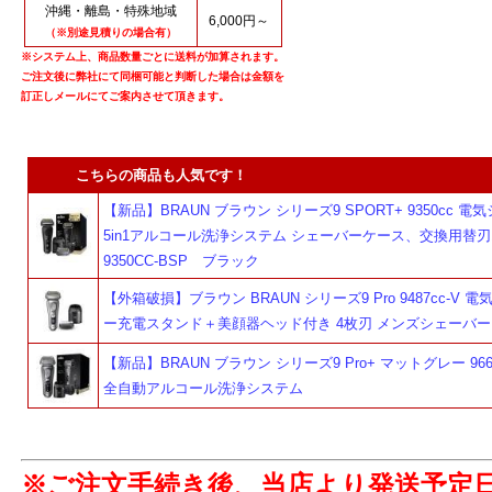
沖縄・離島・特殊地域
6,000円～
（※別途見積りの場合有）
※システム上、商品数量ごとに送料が加算されます。
ご注文後に弊社にて同梱可能と判断した場合は金額を
訂正しメールにてご案内させて頂きます。
こちらの商品も人気です！
【新品】BRAUN ブラウン シリーズ9 SPORT+ 9350cc 
5in1アルコール洗浄システム シェーバーケース、交換用替刃
9350CC-BSP ブラック
【外箱破損】ブラウン BRAUN シリーズ9 Pro 9487cc-V 
ー充電スタンド＋美顔器ヘッド付き 4枚刃 メンズシェーバー
【新品】BRAUN ブラウン シリーズ9 Pro+ マットグレー 9665C
全自動アルコール洗浄システム
※ご注文手続き後、当店より発送予定
よ