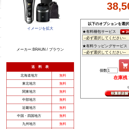
38,
以下のオプションを選択
イメージを拡大
★有料梱包サービス
★有料ラッピングサービ
メーカー:BRAUN / ブラウン
送 料 表
個数
北海道地方
無料
在庫残 1 
東北地方
無料
関東地方
無料
中部地方
無料
近畿地方
無料
中国・四国地方
無料
九州地方
無料