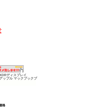
意
na XDRディスプレイ
SD アップル マックブックプ
価格