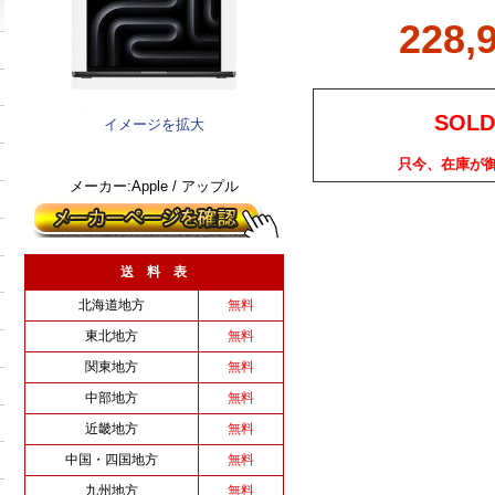
228,
SOLD
イメージを拡大
只今、在庫が
メーカー:Apple / アップル
送 料 表
北海道地方
無料
東北地方
無料
関東地方
無料
中部地方
無料
近畿地方
無料
中国・四国地方
無料
九州地方
無料