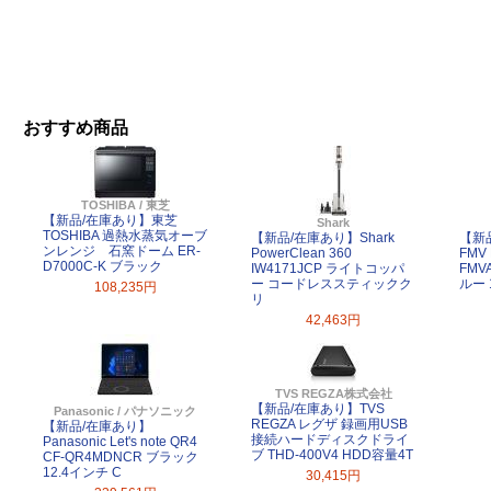
おすすめ商品
TOSHIBA / 東芝
【新品/在庫あり】東芝
Shark
TOSHIBA 過熱水蒸気オーブ
【新品/在庫あり】Shark
【新
ンレンジ 石窯ドーム ER-
PowerClean 360
FMV 
D7000C-K ブラック
IW4171JCP ライトコッパ
FMV
ー コードレススティックク
ルー 
108,235円
リ
42,463円
TVS REGZA株式会社
【新品/在庫あり】TVS
Panasonic / パナソニック
REGZA レグザ 録画用USB
【新品/在庫あり】
接続ハードディスクドライ
Panasonic Let's note QR4
ブ THD-400V4 HDD容量4T
CF-QR4MDNCR ブラック
12.4インチ C
30,415円