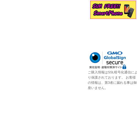
ご購入情報はSSL暗号化通信に
り保護されております。 お客様
の情報は、第3者に漏れる事は御
座いません。