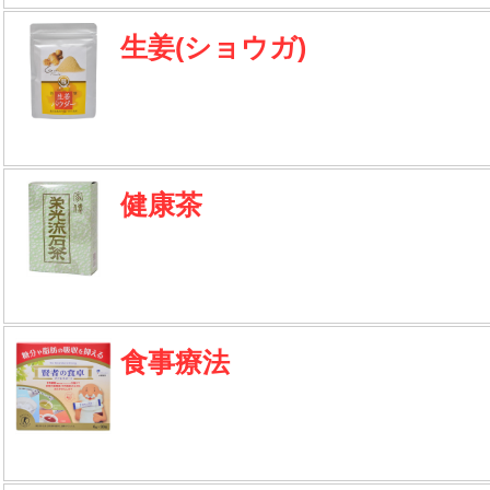
生姜(ショウガ)
健康茶
食事療法