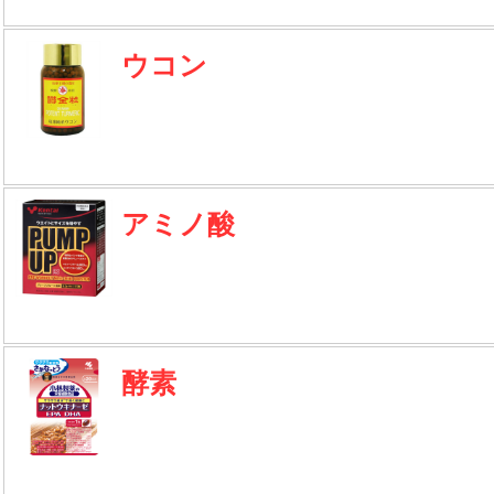
ウコン
アミノ酸
酵素