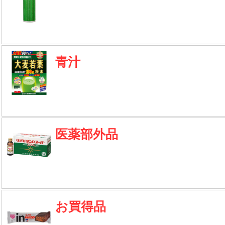
青汁
医薬部外品
お買得品