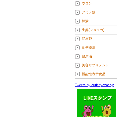
ウコン
アミノ酸
酵素
生姜(ショウガ)
健康茶
食事療法
健康油
美容サプリメント
機能性表示食品
Tweets by outletplazacojp