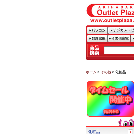
ホーム
>
その他
> 化粧品
化粧品