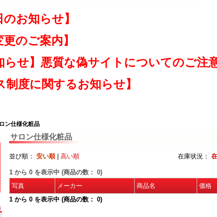
日のお知らせ】
変更のご案内】
知らせ】悪質な偽サイトについてのご注
ス制度に関するお知らせ】
サロン仕様化粧品
サロン仕様化粧品
並び順：
安い順
|
高い順
在庫状況：
1
から
0
を表示中 (商品の数：
0
)
写真
メーカー
商品名
価格
1
から
0
を表示中 (商品の数：
0
)